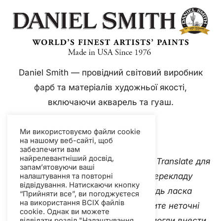
Daniel Smith — провідний світовий виробник
фарб та матеріалів художньої якості,
включаючи акварель та гуаш.
Ми використовуємо файли cookie
на нашому веб-сайті, щоб
забезпечити вам
найрелевантніший досвід,
Цей вебсайт використовує Google Translate для
запам’ятовуючи ваші
миттєвого та автоматичного перекладу
налаштування та повторні
відвідування. Натискаючи кнопку
контенту кількома мовами. Будь ласка
“Прийняти все”, ви погоджуєтеся
на використання ВСІХ файлів
зв'яжіться з нами
якщо ви виявите неточні
cookie. Однак ви можете
автоматичні переклади, щоб ми могли внести
відвідати розділ "Налаштування