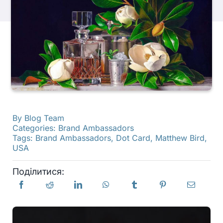
Продукти
Події
Блог
By
Blog Team
Ресурси
Categories:
Brand Ambassadors
Tags:
Brand Ambassadors
,
Dot Card
,
Matthew Bird
,
USA
Знайти роздрібного продавця
Поділитися:
Зв'яжіться з нами
Підписатися