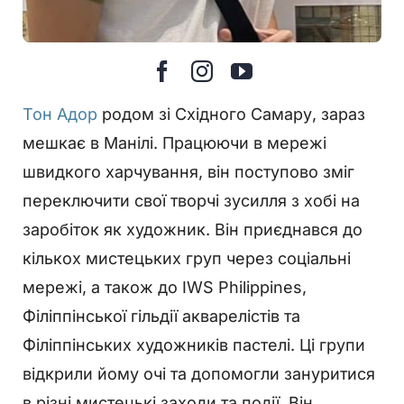
Тон Адор
родом зі Східного Самару, зараз
мешкає в Манілі. Працюючи в мережі
швидкого харчування, він поступово зміг
переключити свої творчі зусилля з хобі на
заробіток як художник. Він приєднався до
кількох мистецьких груп через соціальні
мережі, а також до IWS Philippines,
Філіппінської гільдії акварелістів та
Філіппінських художників пастелі. Ці групи
відкрили йому очі та допомогли зануритися
в різні мистецькі заходи та події. Він