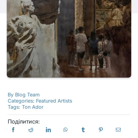
Продукти
Події
Блог
Ресурси
By
Blog Team
Знайти роздрібного продавця
Categories:
Featured Artists
Tags:
Ton Ador
Зв'яжіться з нами
Поділитися:
Підписатися