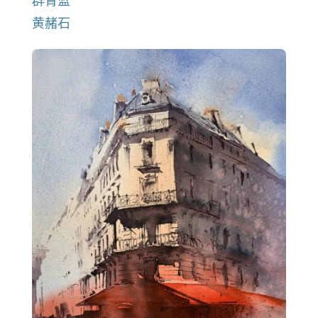
群青蓝
黄赭石