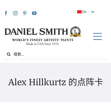
Skip
to
ZH
content
EN
JA
FR
Tog
IT
Nav
Search
DE
for:
ES
NL
家
UK
Alex Hillkurtz 的点阵卡
VI
关于我们
ZH_TW
社区