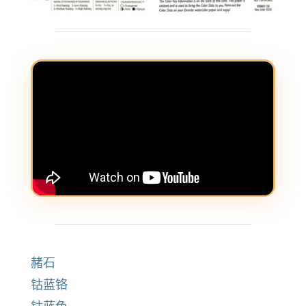
赭石
钴蓝铬