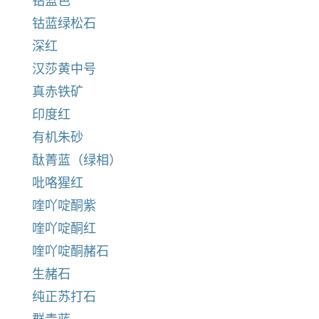
钴蓝色
钴蓝绿松石
深红
汉莎黄中号
真赤铁矿
印度红
有机朱砂
酞菁蓝（绿相）
吡咯猩红
喹吖啶酮紫
喹吖啶酮红
喹吖啶酮赭石
生赭石
纯正苏打石