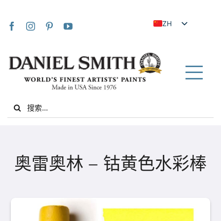
Skip
to
ZH
content
EN
JA
FR
Tog
IT
Nav
Search
DE
for:
ES
NL
家
UK
奥雷奥林 – 钴黄色水彩棒
VI
关于我们
ZH_TW
社区