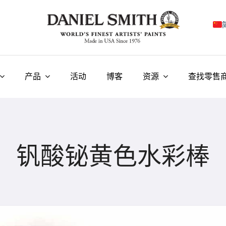
E
F
产品
活动
博客
资源
查找零售
I
E
N
钒酸铋黄色水彩棒
У
T