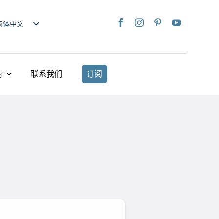
简体中文
nglish
日本語
rançais
商
联系我们
订阅
taliano
Deutsch
spañol
ederlands
країнська
iếng Việt
繁體中文