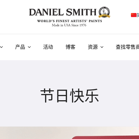
E
F
产品
活动
博客
资源
查找零售
I
E
N
节日快乐
У
T