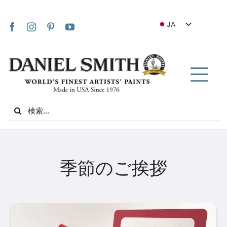
Skip
to
JA
content
EN
FR
IT
Tog
DE
Nav
Search
ES
for:
NL
UK
家
VI
季節のご挨拶
ZH
私たちについて
ZH_TW
コミュニティ