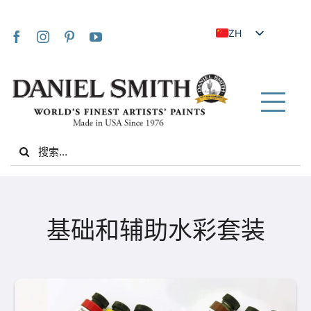
Skip
to
ZH
content
EN
JA
FR
Tog
IT
Nav
Search
DE
for:
ES
NL
家
UK
基础和辅助水彩套装
VI
关于我们
ZH_TW
社区