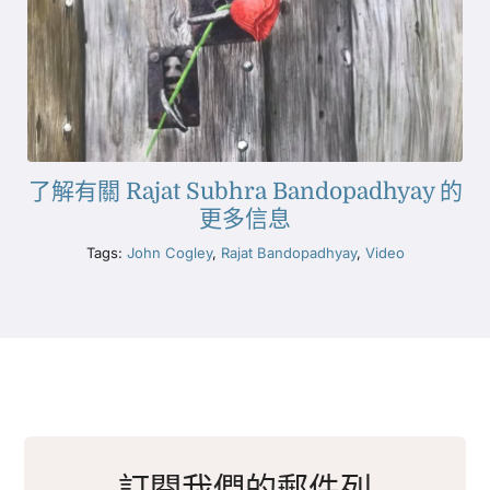
了解有關 Rajat Subhra Bandopadhyay 的
更多信息
Tags:
John Cogley
,
Rajat Bandopadhyay
,
Video