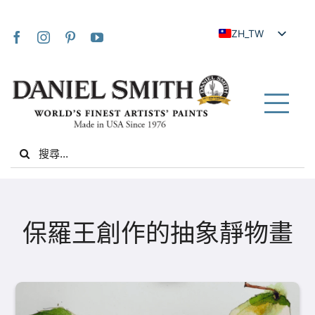
Skip
to
ZH_TW
content
EN
JA
FR
Tog
IT
Nav
Search
DE
for:
ES
NL
家
UK
保羅王創作的抽象靜物畫
VI
關於我們
ZH
社群