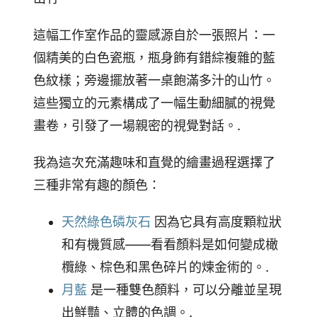
這幅工作室作品的靈感源自於一張照片：一
個精美的白色瓷瓶，瓶身飾有錯綜複雜的藍
色紋樣；旁邊擺放著一桌飽滿多汁的山竹。
這些獨立的元素構成了一幅生動細膩的視覺
畫卷，引發了一場親密的視覺對話。.
我為這次充滿趣味和直覺的繪畫過程選擇了
三種非常有趣的顏色：
天然綠色磷灰石
因為它具有高度顆粒狀
和有機質感——看看顏料是如何變成橄
欖綠、棕色和黑色碎片的煉金術的。.
月藍
是一種雙色顏料，可以分離並呈現
出鮮豔、立體的色調。.