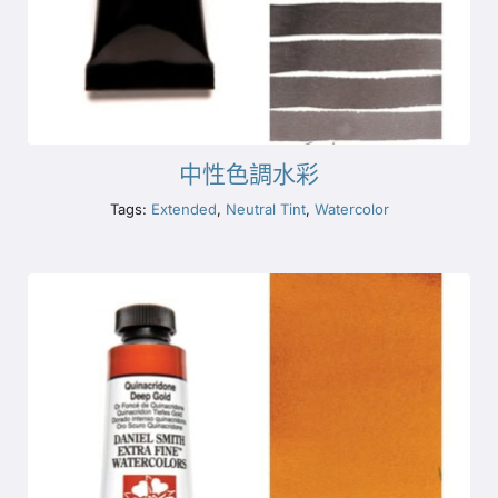
中性色調水彩
Tags:
Extended
,
Neutral Tint
,
Watercolor