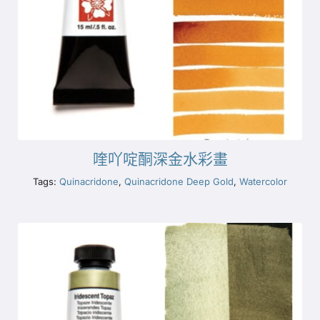
喹吖啶酮深金水彩畫
Tags:
Quinacridone
,
Quinacridone Deep Gold
,
Watercolor