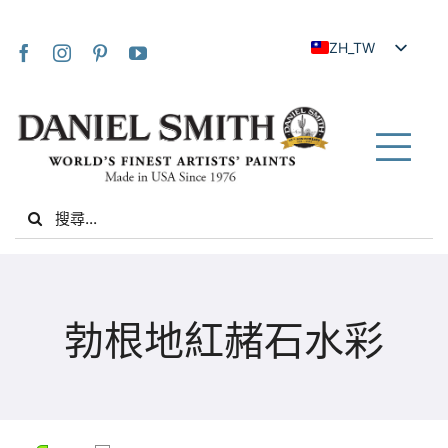
Skip
to
ZH_TW
content
EN
JA
FR
Tog
IT
Nav
Search
DE
for:
ES
NL
家
UK
勃根地紅赭石水彩
VI
關於我們
ZH
社群