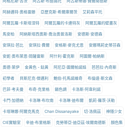
阿格尼斯·吉茨
阿古斯·布迪揚托
阿古斯蒂娜·費爾南德斯
阿赫邁特·奧格雷滕
亞歷克斯·希爾庫爾茨
艾莉森平托
阿爾瓦羅·卡斯塔涅特
阿爾瓦羅的卡連特灰
阿爾瓦羅的壁畫灰
馬安柏
阿納斯塔西奧斯·喬治奧普洛斯
安德斯·安德森
安琪拉·芭比
安琪拉·費爾
安格斯·麥克尤恩
安娜瑪莉史蒂芬森
安妮·奧布萊恩·岡薩雷斯
阿什利·霍克斯
阿圖爾·帕納斯
奧德·萊伊
金黃色 - 鈷黃
阿尼亞·圖爾帕諾娃
芭芭拉·內奇斯
初學者
貝斯尼克·傑邁利
鮑伯·托馬諾維奇
布倫達·斯文森
巴菲·考夫曼
布奇·克里格
鎘色調
卡洛斯·阿韋利諾
卡門·加德納
卡洛琳·布坎南
卡洛琳·迪布爾
凱莉·羅茨·沃勒
卡塔琳娜·阿爾克馬克
Chan Dissanayake
切·洛佩茲
神隱少女
CIE實驗室
辛迪·布里格斯
克勞蒂亞·迪亞茲·埃爾南德斯
顏色集