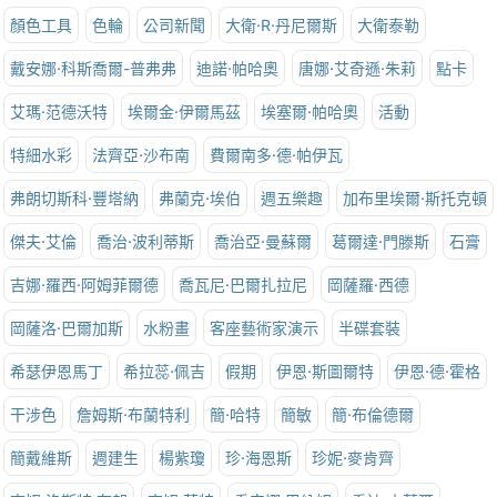
顏色工具
色輪
公司新聞
大衛·R·丹尼爾斯
大衛泰勒
戴安娜·科斯喬爾-普弗弗
迪諾·帕哈奧
唐娜·艾奇遜·朱莉
點卡
艾瑪·范德沃特
埃爾金·伊爾馬茲
埃塞爾·帕哈奧
活動
特細水彩
法齊亞·沙布南
費爾南多·德·帕伊瓦
弗朗切斯科·豐塔納
弗蘭克·埃伯
週五樂趣
加布里埃爾·斯托克頓
傑夫·艾倫
喬治·波利蒂斯
喬治亞·曼蘇爾
葛爾達·門滕斯
石膏
吉娜·羅西·阿姆菲爾德
喬瓦尼·巴爾扎拉尼
岡薩羅·西德
岡薩洛·巴爾加斯
水粉畫
客座藝術家演示
半碟套裝
希瑟伊恩馬丁
希拉蕊·佩吉
假期
伊恩·斯圖爾特
伊恩·德·霍格
干涉色
詹姆斯·布蘭特利
簡·哈特
簡敏
簡·布倫德爾
簡戴維斯
週建生
楊紫瓊
珍·海恩斯
珍妮·麥肯齊