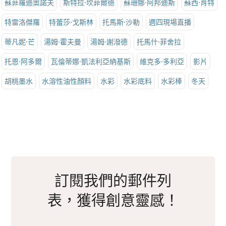
蘇菲羅迪奧諾夫
斯特拉·坎菲爾德
蘇珊娜·阿邦迪斯
蘇西·肖特
特雷洛傑羅
特蕾莎·戈斯林
托馬斯·沙勒
週四現場直播
蒂凡妮·芒
湯姆·霍夫曼
湯姆·謝潑德
托馬什·菲舍拉
托恩·阿多爾
瓦倫蒂娜·凱法利亞納基斯
維克多·多利亞
影片
胡桃墨水
水溶性油性顏料
水彩
水彩底料
水彩棒
冬天
訂閱我們的郵件列
表，獲得創意靈感！