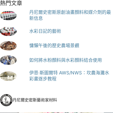
熱門文章
丹尼爾史密斯原創油畫顏料和媒介劑的最
新信息
水彩日記的藝術
慵懶午後的歷史農場景觀
如何將水粉顏料與水彩顏料結合使用
伊恩·斯圖爾特 AWS/NWS：坎農海灘水
彩畫逐步教程
丹尼爾史密斯藝術家材料