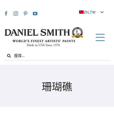
Skip
to
ZH_TW
content
EN
JA
FR
Tog
IT
Nav
Search
DE
for:
ES
NL
家
UK
珊瑚礁
VI
關於我們
ZH
社群