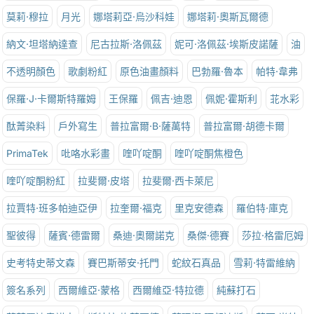
莫莉·穆拉
月光
娜塔莉亞·烏沙科娃
娜塔莉·奧斯瓦爾德
納文·坦塔納達查
尼古拉斯·洛佩茲
妮可·洛佩茲·埃斯皮諾薩
油
不透明顏色
歌劇粉紅
原色油畫顏料
巴勃羅·魯本
帕特·韋弗
保羅·J·卡爾斯特羅姆
王保羅
佩吉·迪恩
佩妮·霍斯利
苝水彩
酞菁染料
戶外寫生
普拉富爾·B·薩萬特
普拉富爾·胡德卡爾
PrimaTek
吡咯水彩畫
喹吖啶酮
喹吖啶酮焦橙色
喹吖啶酮粉紅
拉斐爾·皮塔
拉斐爾·西卡萊尼
拉賈特·班多帕迪亞伊
拉奎爾·福克
里克安德森
羅伯特·庫克
聖彼得
薩賓·德雷爾
桑迪·奧爾諾克
桑傑·德賽
莎拉·格雷厄姆
史考特史蒂文森
賽巴斯蒂安·托門
蛇紋石真品
雪莉·特雷維納
簽名系列
西爾維亞·蒙格
西爾維亞·特拉德
純蘇打石