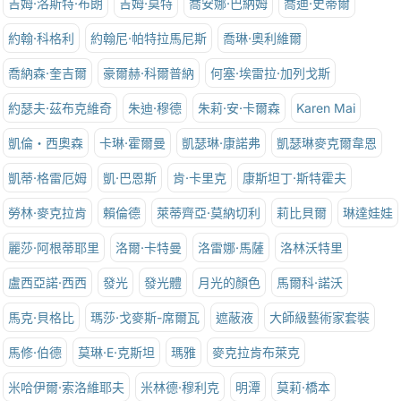
吉姆·洛斯特·布朗
吉姆·莫特
喬安娜·巴納姆
喬迪·史蒂爾
約翰·科格利
約翰尼·帕特拉馬尼斯
喬琳·奧利維爾
喬納森·奎吉爾
豪爾赫·科爾普納
何塞·埃雷拉·加列戈斯
約瑟夫·茲布克維奇
朱迪·穆德
朱莉·安·卡爾森
Karen Mai
凱倫‧西奧森
卡琳·霍爾曼
凱瑟琳·康諾弗
凱瑟琳麥克爾韋恩
凱蒂·格雷厄姆
凱·巴恩斯
肯·卡里克
康斯坦丁·斯特霍夫
勞林·麥克拉肯
賴倫德
萊蒂齊亞·莫納切利
莉比貝爾
琳達娃娃
麗莎·阿根蒂耶里
洛爾·卡特曼
洛雷娜·馬薩
洛林沃特里
盧西亞諾·西西
發光
發光體
月光的顏色
馬爾科·諾沃
馬克·貝格比
瑪莎·戈麥斯-席爾瓦
遮蔽液
大師級藝術家套裝
馬修·伯德
莫琳·E·克斯坦
瑪雅
麥克拉肯布萊克
米哈伊爾·索洛維耶夫
米林德·穆利克
明潭
莫莉·橋本