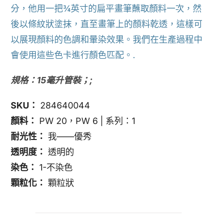
分，他用一把¾英寸的扁平畫筆蘸取顏料一次，然
後以條紋狀塗抹，直至畫筆上的顏料乾透，這樣可
以展現顏料的色調和暈染效果。我們在生產過程中
會使用這些色卡進行顏色匹配。.
規格：15毫升管裝；;
SKU：
284640044
顏料：
PW 20，PW 6 | 系列：1
耐光性：
我——優秀
透明度：
透明的
染色：
1-不染色
顆粒化：
顆粒狀