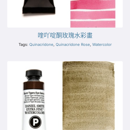
喹吖啶酮玫瑰水彩畫
Tags:
Quinacridone
,
Quinacridone Rose
,
Watercolor