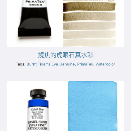
燒焦的虎眼石真水彩
Tags:
Burnt Tiger's Eye Genuine
,
PrimaTek
,
Watercolor