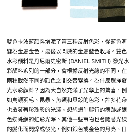
雙色卡波藍顏料增添了第三種反射色彩，從藍色漸
變為金屬金色，最後以閃爍的金屬藍色收尾。雙色
水彩顏料是丹尼爾史密斯 (DANIEL SMITH) 發光水
彩顏料系列的一部分，會根據反射光線的不同，在
兩種截然不同的顏色之間交替變換。為什麼選擇發
光水彩顏料？因為大自然充滿了光學上的驚喜，例
如鳥類羽毛、昆蟲、魚類和貝殼的色彩，許多花朵
也散發著珍珠般的光澤。想想蝸牛爬行的痕跡或銀
色蜘蛛網的虹彩光澤。其他一些事物也會隨著光線
的變化而閃爍或發光，例如銀色或金色的月亮、日