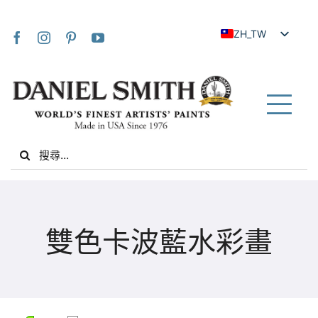
Skip
to
ZH_TW
content
EN
JA
FR
Tog
IT
Nav
Search
DE
for:
ES
NL
家
UK
雙色卡波藍水彩畫
VI
關於我們
ZH
社群