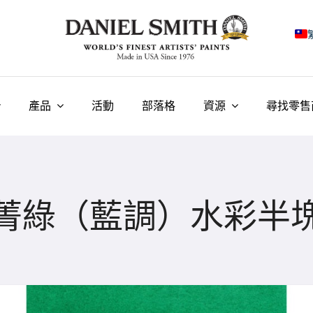
E
F
產品
活動
部落格
資源
尋找零售
I
E
N
菁綠（藍調）水彩半
У
T