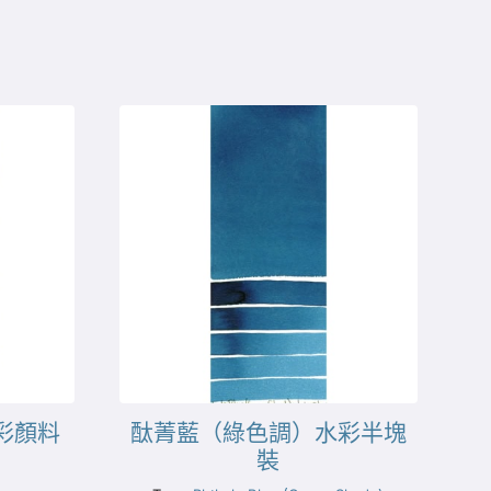
塊水彩顏料
酞菁藍（綠色調）水彩半塊
裝