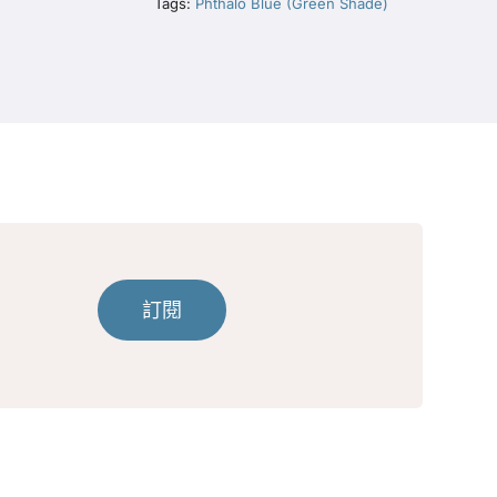
Tags:
Phthalo Blue (Green Shade)
訂閱