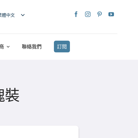
繁體中文
nglish
日本語
rançais
商
聯絡我們
訂閱
taliano
Deutsch
spañol
ederlands
塊裝
країнська
iếng Việt
简体中文