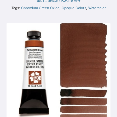
Tags:
Chromium Green Oxide
,
Opaque Colors
,
Watercolor