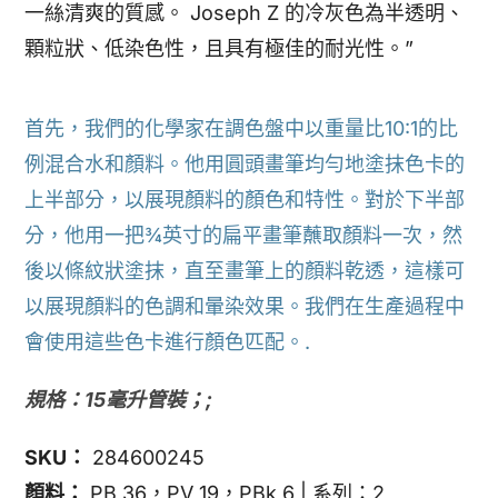
一絲清爽的質感。 Joseph Z 的冷灰色為半透明、
顆粒狀、低染色性，且具有極佳的耐光性。”
首先，我們的化學家在調色盤中以重量比10:1的比
例混合水和顏料。他用圓頭畫筆均勻地塗抹色卡的
上半部分，以展現顏料的顏色和特性。對於下半部
分，他用一把¾英寸的扁平畫筆蘸取顏料一次，然
後以條紋狀塗抹，直至畫筆上的顏料乾透，這樣可
以展現顏料的色調和暈染效果。我們在生產過程中
會使用這些色卡進行顏色匹配。.
規格：15毫升管裝；;
SKU：
284600245
顏料：
PB 36，PV 19，PBk 6 | 系列：2