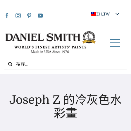
Skip
to
ZH_TW
content
EN
JA
FR
Tog
IT
Nav
Search
DE
for:
ES
NL
家
UK
Joseph Z 的冷灰色水
VI
關於我們
彩畫
ZH
社群