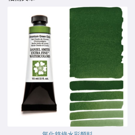
氧化鉻綠水彩顏料