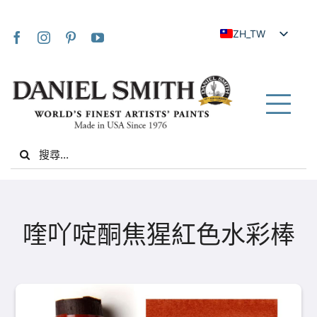
Skip
to
ZH_TW
content
EN
JA
FR
Tog
IT
Nav
Search
DE
for:
ES
NL
家
UK
喹吖啶酮焦猩紅色水彩棒
VI
關於我們
ZH
社群