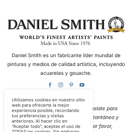
Daniel Smith es un fabricante líder mundial de
pinturas y medios de calidad artística, incluyendo
acuarelas y gouache.
Utilizamos cookies en nuestro sitio
web para ofrecerte la mejor
Este sitio web utiliza Google Translate para
experiencia posible, recordando
tus preferencias y visitas
traducir el contenido de forma instantánea y
anteriores. Al hacer clic en
automática a varios idiomas. Por favor,
“Aceptar todo”, aceptas el uso de
TODAS las cookies. Sin embargo,