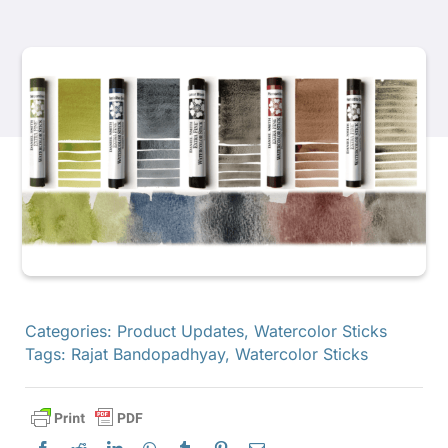
Productos
Eventos
Blog
Recursos
Encuentra un minorista
Categories:
Product Updates
,
Watercolor Sticks
Tags:
Rajat Bandopadhyay
,
Watercolor Sticks
Contáctanos
Suscribir