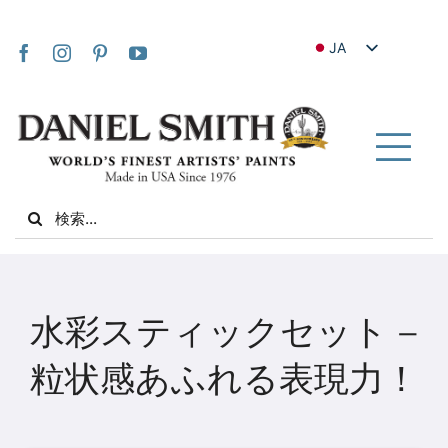
Skip
to
JA
content
EN
FR
IT
Tog
DE
Nav
Search
ES
for:
NL
UK
家
VI
水彩スティックセット –
ZH
私たちについて
粒状感あふれる表現力！
ZH_TW
コミュニティ