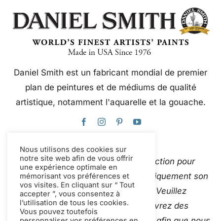
Daniel Smith est un fabricant mondial de premier
plan de peintures et de médiums de qualité
artistique, notamment l'aquarelle et la gouache.
Nous utilisons des cookies sur
notre site web afin de vous offrir
Ce site web utilise Google Traduction pour
une expérience optimale en
traduire instantanément et automatiquement son
mémorisant vos préférences et
vos visites. En cliquant sur “ Tout
contenu en plusieurs langues. Veuillez
accepter ”, vous consentez à
l’utilisation de tous les cookies.
Contactez-nous
si vous découvrez des
Vous pouvez toutefois
traductions automatiques inexactes afin que nous
personnaliser vos préférences en