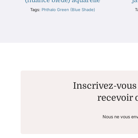
(nuance bleue) aquarelle
j
Tags:
Phthalo Green (Blue Shade)
T
Inscrivez-vous 
recevoir d
Nous ne vous env