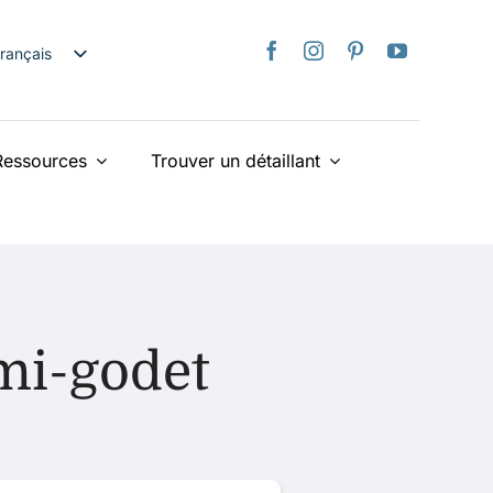
rançais
nglish
日本語
Ressources
Trouver un détaillant
taliano
Deutsch
spañol
ederlands
країнська
iếng Việt
emi-godet
简体中文
繁體中文