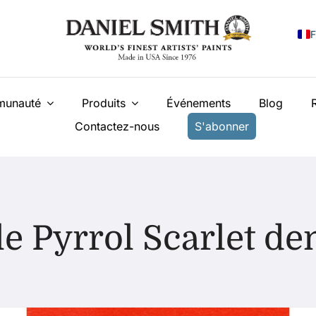
F
E
unauté
Produits
Événements
Blog
I
Contactez-nous
S'abonner
E
N
У
T
e Pyrrol Scarlet d