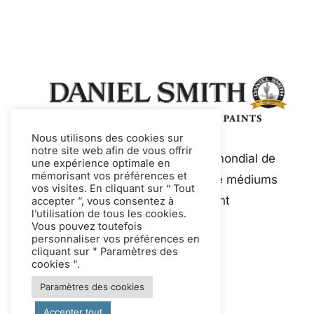
Nous utilisons des cookies sur
notre site web afin de vous offrir
Daniel Smith est un fabricant mondial de
une expérience optimale en
mémorisant vos préférences et
premier plan de peintures et de médiums
vos visites. En cliquant sur “ Tout
de qualité artistique, notamment
accepter ”, vous consentez à
l’utilisation de tous les cookies.
l'aquarelle et la gouache.
Vous pouvez toutefois
personnaliser vos préférences en
cliquant sur " Paramètres des
cookies ".
Paramètres des cookies
Accepter tout