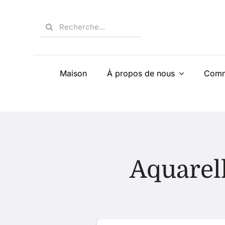
Skip
to
Search
content
for:
Maison
À propos de nous
Comm
Aquarell