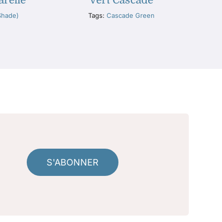
arelle
Vert Cascade
Shade)
Tags:
Cascade Green
S'ABONNER