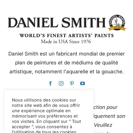
Daniel Smith est un fabricant mondial de premier
plan de peintures et de médiums de qualité
artistique, notamment l'aquarelle et la gouache.
Nous utilisons des cookies sur
notre site web afin de vous offrir
Ce site web utilise Google Traduction pour
une expérience optimale en
traduire instantanément et automatiquement son
mémorisant vos préférences et
vos visites. En cliquant sur “ Tout
contenu en plusieurs langues. Veuillez
accepter ”, vous consentez à
l’utilisation de tous les cookies.