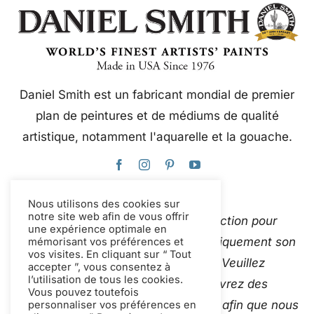
Daniel Smith est un fabricant mondial de premier
plan de peintures et de médiums de qualité
artistique, notamment l'aquarelle et la gouache.
Nous utilisons des cookies sur
notre site web afin de vous offrir
Ce site web utilise Google Traduction pour
une expérience optimale en
traduire instantanément et automatiquement son
mémorisant vos préférences et
vos visites. En cliquant sur “ Tout
contenu en plusieurs langues. Veuillez
accepter ”, vous consentez à
l’utilisation de tous les cookies.
Contactez-nous
si vous découvrez des
Vous pouvez toutefois
traductions automatiques inexactes afin que nous
personnaliser vos préférences en