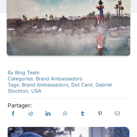
Produits
Événements
Blog
By
Blog Team
Ressources
Categories:
Brand Ambassadors
Tags:
Brand Ambassadors
,
Dot Card
,
Gabriel
Stockton
,
USA
Trouver un détaillant
Partager:
Contactez-nous
S'abonner