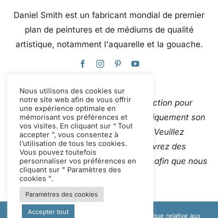
Daniel Smith est un fabricant mondial de premier
plan de peintures et de médiums de qualité
artistique, notamment l'aquarelle et la gouache.
Nous utilisons des cookies sur
notre site web afin de vous offrir
Ce site web utilise Google Traduction pour
une expérience optimale en
traduire instantanément et automatiquement son
mémorisant vos préférences et
vos visites. En cliquant sur “ Tout
contenu en plusieurs langues. Veuillez
accepter ”, vous consentez à
l’utilisation de tous les cookies.
Contactez-nous
si vous découvrez des
Vous pouvez toutefois
traductions automatiques inexactes afin que nous
personnaliser vos préférences en
cliquant sur " Paramètres des
puissions les corriger.
cookies ".
Paramètres des cookies
Accepter tout
© Copyright 2012 - 2026 Daniel Smith |
Politique relative aux