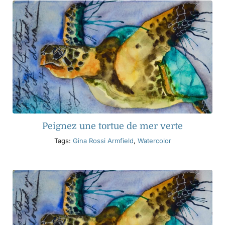
Peignez une tortue de mer verte
Tags:
Gina Rossi Armfield
,
Watercolor