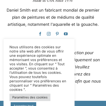
Daniel Smith est un fabricant mondial de premier
plan de peintures et de médiums de qualité
artistique, notamment l'aquarelle et la gouache.
Nous utilisons des cookies sur
notre site web afin de vous offrir
Ce site web utilise Google Traduction pour
une expérience optimale en
traduire instantanément et automatiquement son
mémorisant vos préférences et
vos visites. En cliquant sur “ Tout
contenu en plusieurs langues. Veuillez
accepter ”, vous consentez à
l’utilisation de tous les cookies.
Contactez-nous
si vous découvrez des
Vous pouvez toutefois
traductions automatiques inexactes afin que nous
personnaliser vos préférences en
cliquant sur " Paramètres des
puissions les corriger.
cookies ".
Paramètres des cookies
Accepter tout