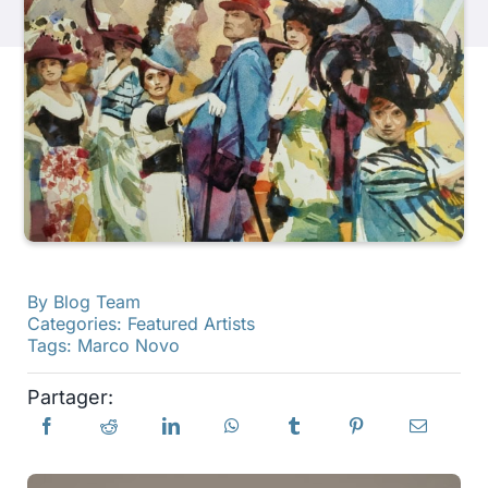
Produits
Événements
Blog
Ressources
By
Blog Team
Categories:
Featured Artists
Trouver un détaillant
Tags:
Marco Novo
Partager:
Contactez-nous
S'abonner