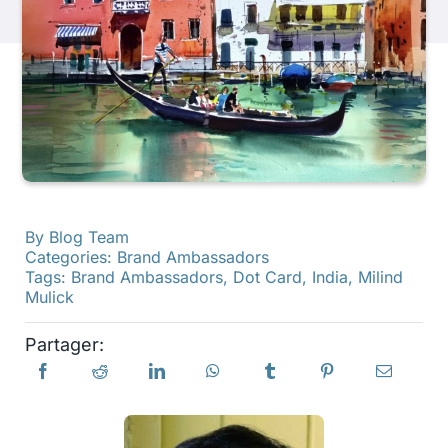
Produits
Événements
Blog
By
Blog Team
Ressources
Categories:
Brand Ambassadors
Tags:
Brand Ambassadors
,
Dot Card
,
India
,
Milind
Mulick
Trouver un détaillant
Partager:
Contactez-nous
S'abonner