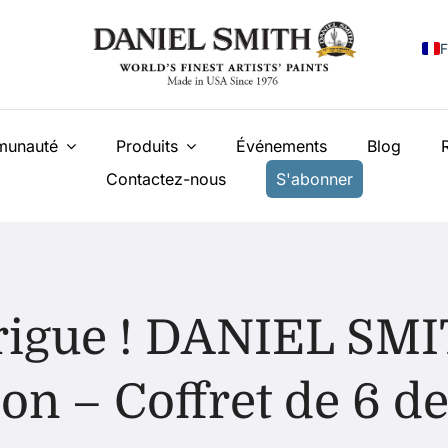
F
E
unauté
Produits
Événements
Blog
I
Contactez-nous
S'abonner
E
N
У
T
trigue ! DANIEL SM
ion – Coffret de 6 