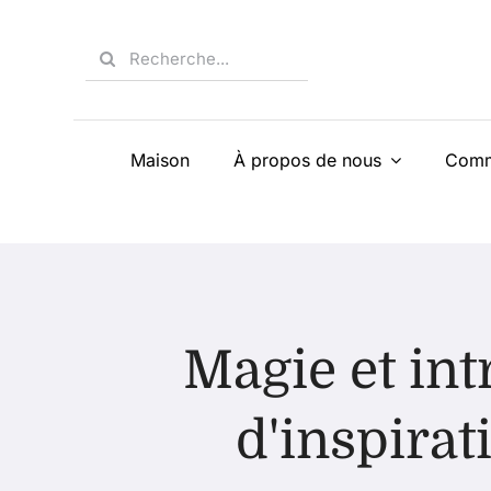
Skip
to
Search
content
for:
Maison
À propos de nous
Comm
Magie et in
d'inspirat