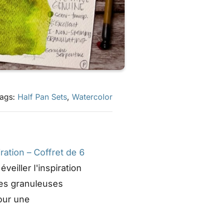
ags:
Half Pan Sets
,
Watercolor
ation – Coffret de 6
veiller l'inspiration
les granuleuses
our une