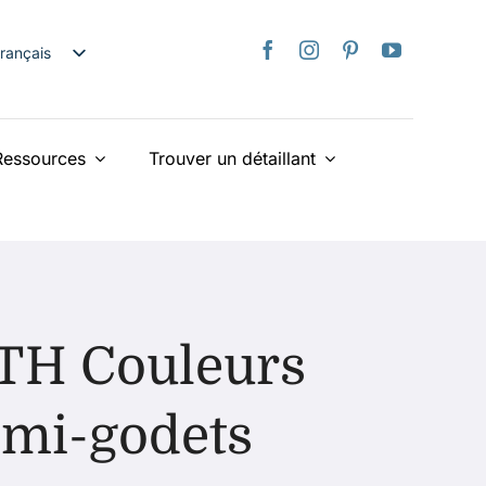
rançais
nglish
日本語
Ressources
Trouver un détaillant
taliano
Deutsch
spañol
ederlands
країнська
iếng Việt
ITH Couleurs
简体中文
繁體中文
demi-godets