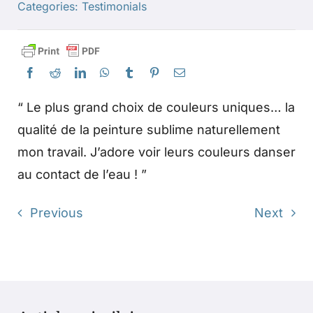
Categories:
Testimonials
Produits
Événements
“ Le plus grand choix de couleurs uniques… la
Blog
qualité de la peinture sublime naturellement
mon travail. J’adore voir leurs couleurs danser
au contact de l’eau ! ”
Ressources
Previous
Next
Trouver un détaillant
Contactez-nous
S'abonner