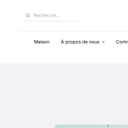
Skip
to
Search
content
for:
Maison
À propos de nous
Comm