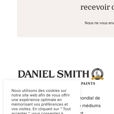
recevoir d
Nous ne vous env
Nous utilisons des cookies sur
notre site web afin de vous offrir
Daniel Smith est un fabricant mondial de
une expérience optimale en
mémorisant vos préférences et
premier plan de peintures et de médiums
vos visites. En cliquant sur “ Tout
de qualité artistique, notamment
accepter ”, vous consentez à