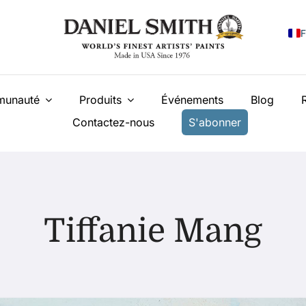
F
E
unauté
Produits
Événements
Blog
I
Contactez-nous
S'abonner
E
N
У
T
Tiffanie Mang