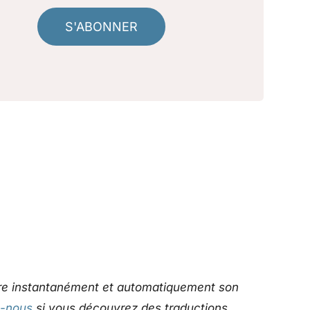
S'ABONNER
uire instantanément et automatiquement son
z-nous
si vous découvrez des traductions