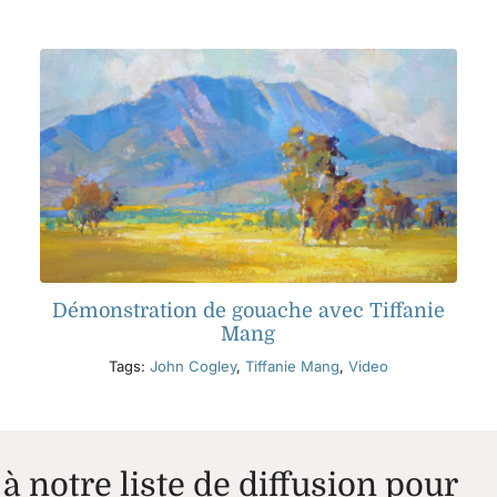
Démonstration de gouache avec Tiffanie
Mang
Tags:
John Cogley
,
Tiffanie Mang
,
Video
à notre liste de diffusion pour