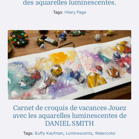
des aquarelles luminescentes.
Tags:
Hilary Page
Carnet de croquis de vacances Jouez
avec les aquarelles luminescentes de
DANIEL SMITH
Tags:
Buffy Kaufman
,
Luminescents
,
Watercolor