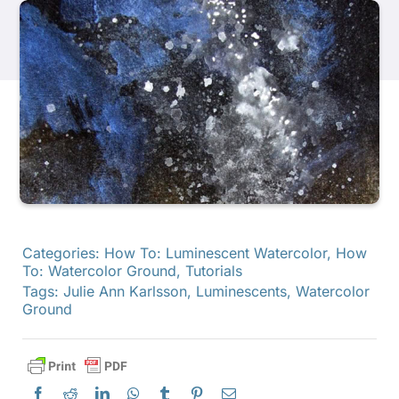
Produits
Événements
Blog
Ressources
Categories:
How To: Luminescent Watercolor
,
How
To: Watercolor Ground
,
Tutorials
Trouver un détaillant
Tags:
Julie Ann Karlsson
,
Luminescents
,
Watercolor
Ground
Contactez-nous
S'abonner