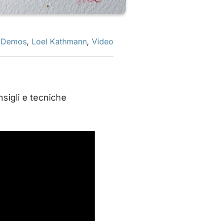
t Demos
,
Loel Kathmann
,
Video
nsigli e tecniche