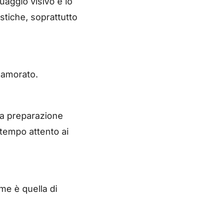
uaggio visivo e lo
stiche, soprattutto
namorato.
ia preparazione
ntempo attento ai
me è quella di