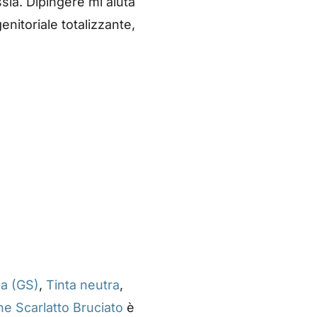
sia. Dipingere mi aiuta
nitoriale totalizzante,
na (GS)
,
Tinta neutra
,
e Scarlatto Bruciato
è