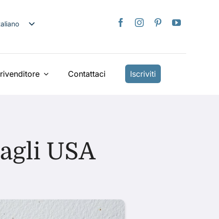
taliano
nglish
日本語
rançais
rivenditore
Contattaci
Iscriviti
Deutsch
spañol
ederlands
країнська
agli USA
iếng Việt
简体中文
繁體中文