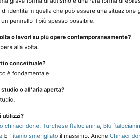
 una grave forma di autismo e una rara forma di epiles
i identità in quella che può essere una situazione ge
un pennello il più spesso possibile.
 volta o lavori su più opere contemporaneamente?
era alla volta.
tto concettuale?
ioco è fondamentale.
 studio o all'aria aperta?
tudio.
 utilizzi?
o chinacridone,
Turchese ftalocianina
,
Blu ftalociani
e
E
Titanio smerigliato
il massimo. Anche
Chinacridon