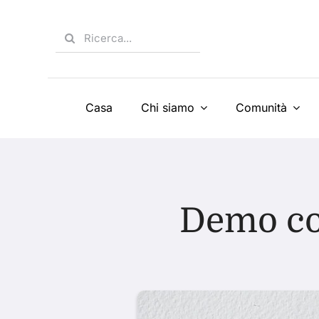
Skip
to
Search
content
for:
Casa
Chi siamo
Comunità
Demo co