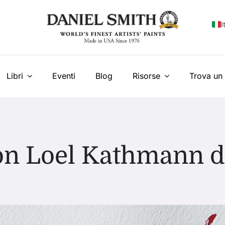
I
E
F
Libri
Eventi
Blog
Risorse
Trova un 
E
N
У
n Loel Kathmann d
T