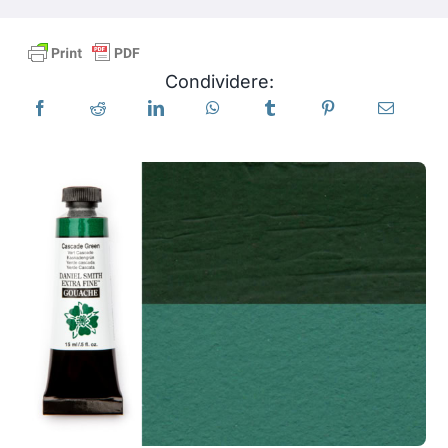
Libri
Condividere:
Eventi
Blog
Risorse
Trova un rivenditore
Contattaci
Iscriviti