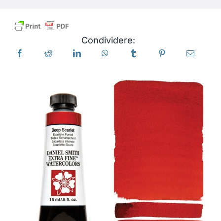
Libri
Condividere:
Eventi
Blog
Risorse
Trova un rivenditore
Contattaci
Iscriviti