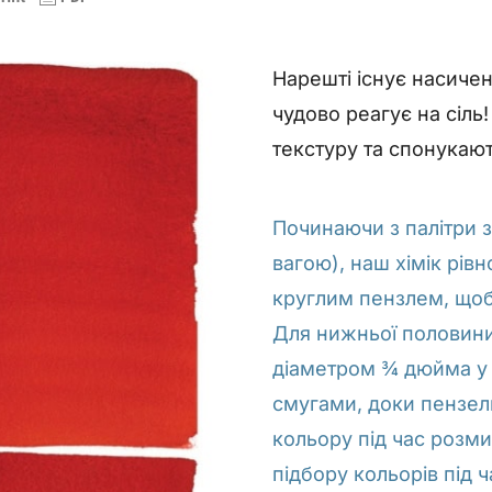
Нарешті існує насиче
чудово реагує на сіль
текстуру та спонукают
Починаючи з палітри з
вагою), наш хімік рі
круглим пензлем, щоб
Для нижньої половини
діаметром ¾ дюйма у 
смугами, доки пензель
кольору під час розм
підбору кольорів під 