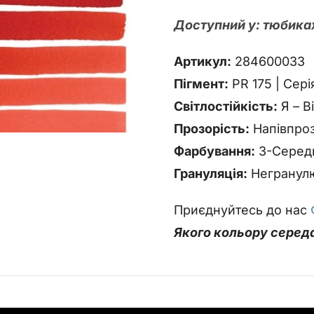
Доступний у: тюбиках
Артикул:
284600033
Пігмент:
PR 175 | Серія
Світлостійкість:
Я – В
Прозорість:
Напівпро
Фарбування:
3-Серед
Грануляція:
Негранул
Приєднуйтесь до нас
Якого кольору серед