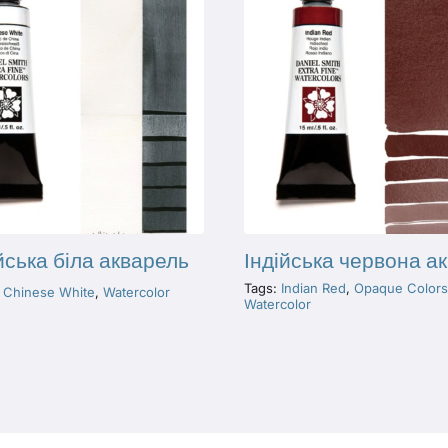
ська біла акварель
Індійська червона а
Tags:
Indian Red
,
Opaque Colors
:
Chinese White
,
Watercolor
Watercolor