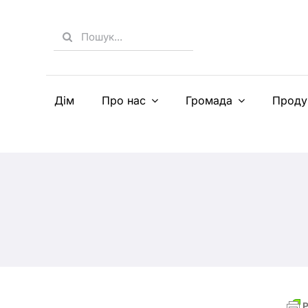
Skip
to
Search
content
for:
Дім
Про нас
Громада
Проду