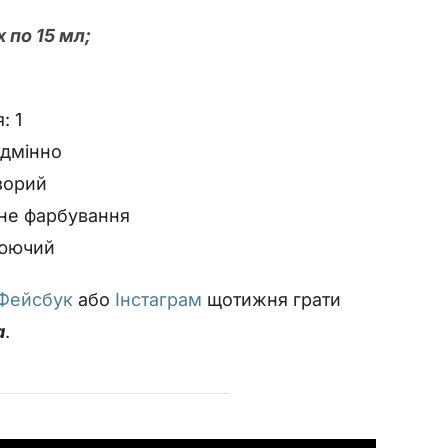
 по 15 мл;
: 1
ідмінно
зорий
не фарбування
юючий
Фейсбук
або
Інстаграм
щотижня грати
а
.