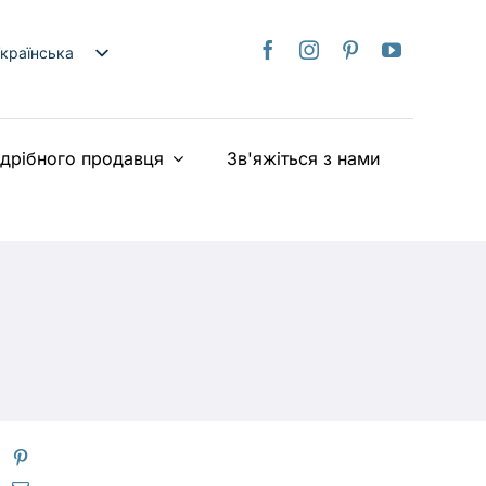
країнська
nglish
日本語
здрібного продавця
Зв'яжіться з нами
rançais
taliano
Deutsch
spañol
ederlands
iếng Việt
简体中文
繁體中文