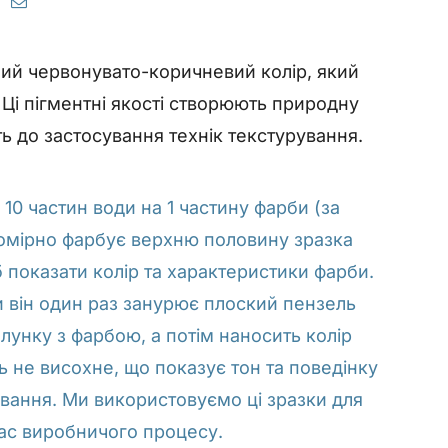
ний червонувато-коричневий колір, який
! Ці пігментні якості створюють природну
ь до застосування технік текстурування.
 10 частин води на 1 частину фарби (за
вномірно фарбує верхню половину зразка
 показати колір та характеристики фарби.
 він один раз занурює плоский пензель
лунку з фарбою, а потім наносить колір
 не висохне, що показує тон та поведінку
ивання. Ми використовуємо ці зразки для
час виробничого процесу.