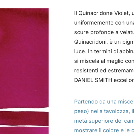
Il Quinacridone Violet, 
uniformemente con una 
scure profonde a velatu
Quinacridoni, è un pig
luce. In termini di abb
si miscela al meglio co
resistenti ed estremamen
DANIEL SMITH eccellono 
Partendo da una miscela 
peso) nella tavolozza, 
metà superiore del ca
mostrare il colore e le 