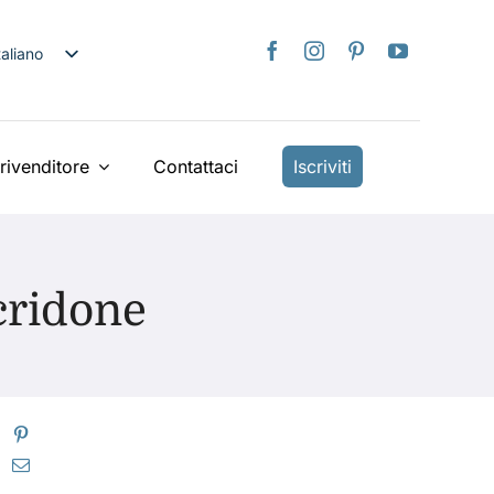
taliano
nglish
日本語
rançais
rivenditore
Contattaci
Iscriviti
Deutsch
spañol
ederlands
acridone
країнська
iếng Việt
简体中文
繁體中文