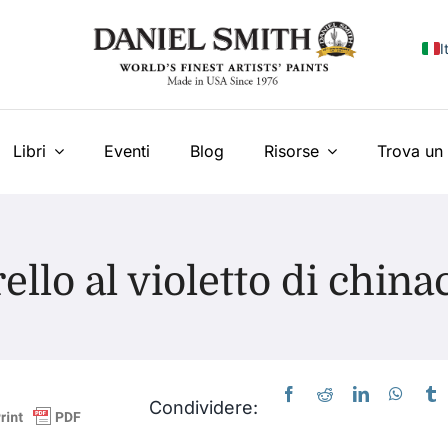
I
E
F
Libri
Eventi
Blog
Risorse
Trova un 
E
N
llo al violetto di chin
У
T
Condividere: