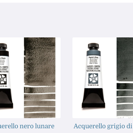
erello nero lunare
Acquerello grigio d