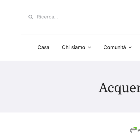
Skip
to
Search
content
for:
Casa
Chi siamo
Comunità
Acquere