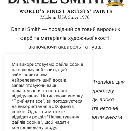
Daniel Smith — провідний світовий виробник
фарб та матеріалів художньої якості,
включаючи акварель та гуаш.
Ми використовуємо файли cookie
на нашому веб-сайті, щоб
забезпечити вам
найрелевантніший досвід,
Цей вебсайт використовує Google Translate для
запам’ятовуючи ваші
миттєвого та автоматичного перекладу
налаштування та повторні
відвідування. Натискаючи кнопку
контенту кількома мовами. Будь ласка
“Прийняти все”, ви погоджуєтеся
на використання ВСІХ файлів
зв'яжіться з нами
якщо ви виявите неточні
cookie. Однак ви можете
автоматичні переклади, щоб ми могли внести
відвідати розділ "Налаштування
файлів cookie", щоб надати
виправлення.
контрольовану згоду.