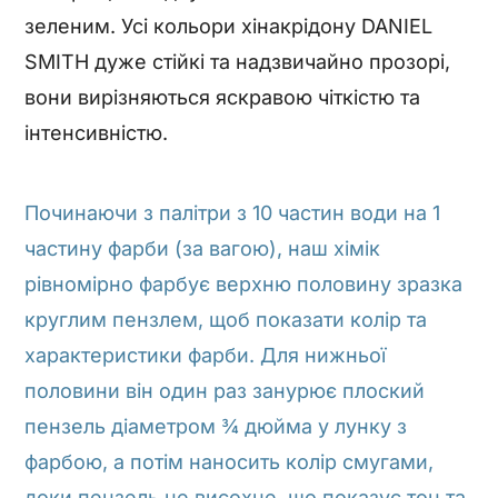
зеленим. Усі кольори хінакрідону DANIEL
SMITH дуже стійкі та надзвичайно прозорі,
вони вирізняються яскравою чіткістю та
інтенсивністю.
Починаючи з палітри з 10 частин води на 1
частину фарби (за вагою), наш хімік
рівномірно фарбує верхню половину зразка
круглим пензлем, щоб показати колір та
характеристики фарби. Для нижньої
половини він один раз занурює плоский
пензель діаметром ¾ дюйма у лунку з
фарбою, а потім наносить колір смугами,
доки пензель не висохне, що показує тон та