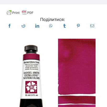
Продукти
Поділитися:
Події
Блог
Ресурси
Знайти роздрібного продавця
Зв'яжіться з нами
Підписатися