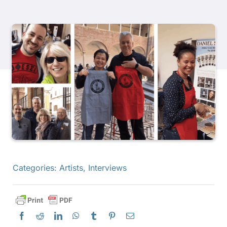
Libri
Eventi
Blog
Risorse
Trova un rivenditore
Categories:
Artists
,
Interviews
Contattaci
Iscriviti