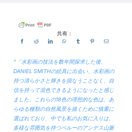
製品
共有：
イベント
ブログ
“「水彩画の技法を数年間探求した後、
DANIEL SMITHの絵具に出会い、水彩画の
リソース
持つ清らかさと輝きを損なうことなく、自
信を持って混色できるようになったと感じ
販売店を探す
ました。これらの18色の理想的な色は、あ
らゆる種類の自然風景を描くために慎重に
お問い合わせ
選ばれており、中でも私のお気に入りは、
多様な雰囲気を持つペルーのアンデス山脈
購読する