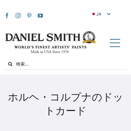
Skip
to
JA
content
EN
FR
IT
Tog
DE
Nav
Search
ES
for:
NL
UK
家
VI
ホルヘ・コルプナのドッ
ZH
私たちについて
トカード
ZH_TW
コミュニティ