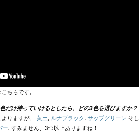
はこちらです。
3色だけ持っていけるとしたら、どの3色を選びますか？
によりますが、
黄土
,
ルナブラック
,
サップグリーン
そ
バー
. すみません、3つ以上ありますね！