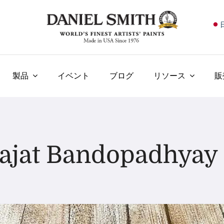
E
F
I
製品
イベント
ブログ
リソース
販
E
N
У
jat Bandopadhy
T