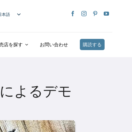
日本語
nglish
rançais
taliano
売店を探す
お問い合わせ
購読する
Deutsch
spañol
ederlands
країнська
ay によるデモ
iếng Việt
简体中文
繁體中文