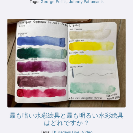
Tags:
George Politis
,
Johnny Patramanis
最も暗い水彩絵具と最も明るい水彩絵具
はどれですか？
Tags:
Thursdays Live
,
Video