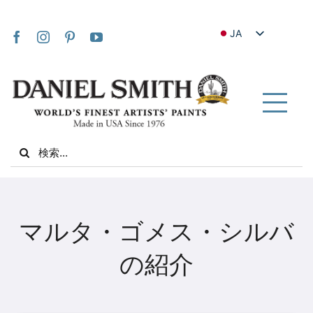
Skip
to
JA
content
EN
FR
IT
Tog
DE
Nav
Search
ES
for:
NL
UK
家
VI
マルタ・ゴメス・シルバ
ZH
私たちについて
の紹介
ZH_TW
コミュニティ