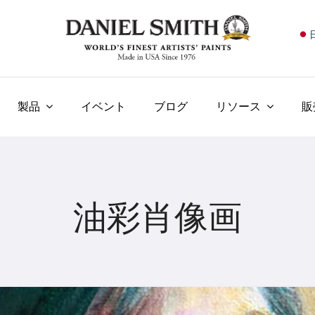
E
F
I
製品
イベント
ブログ
リソース
販
E
N
У
油彩肖像画
T