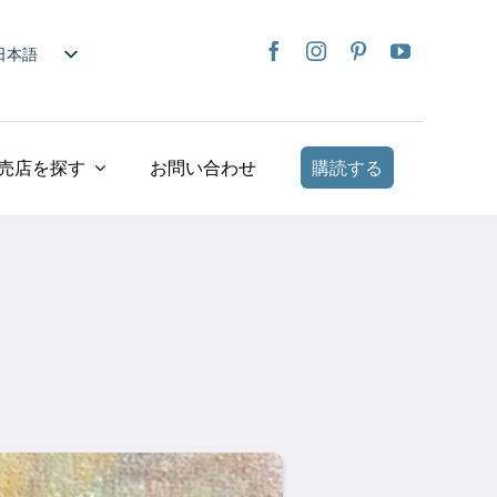
日本語
nglish
rançais
taliano
売店を探す
お問い合わせ
購読する
Deutsch
spañol
ederlands
країнська
iếng Việt
简体中文
繁體中文