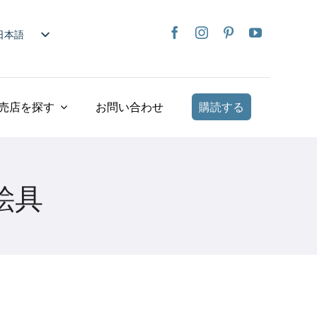
日本語
nglish
rançais
taliano
売店を探す
お問い合わせ
購読する
Deutsch
spañol
ederlands
絵具
країнська
iếng Việt
简体中文
繁體中文