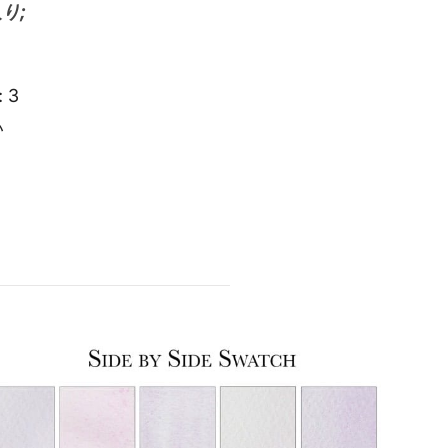
り;
 3
い