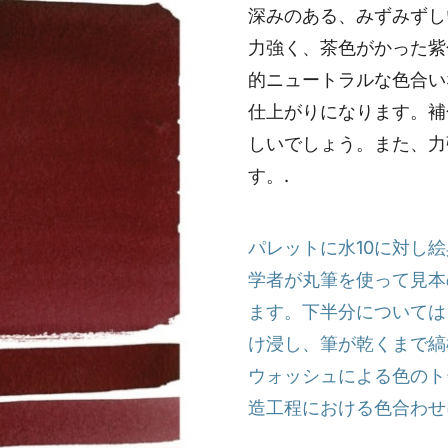
深みのある、みずみずし
力強く、茶色がかった紫
的ニュートラルな色合い
仕上がりになります。補
しいでしょう。また、力
す。.
パレットに水10に対し
学者が丸筆を使って見本
ます。下半分については
け浸し、筆が乾くまで縞
ウォッシュによる色のト
造工程における色合わせ