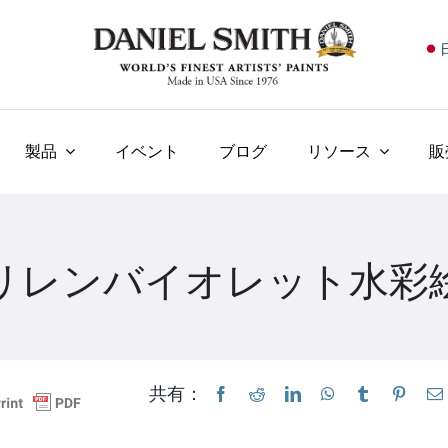
E
F
I
製品
イベント
ブログ
リソース
販
E
N
リレンバイオレット水彩
У
T
共有：