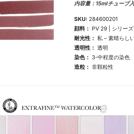
内容量：15mlチューブ入
SKU:
284600201
顔料：
PV 29 | シリーズ:
耐光性：
私 – 素晴らし
透明性：
透明
染色：
3-中程度の染色
造粒：
非顆粒性