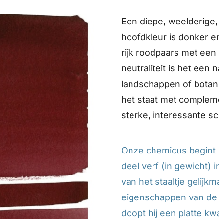
Een diepe, weelderige,
hoofdkleur is donker e
rijk roodpaars met een
neutraliteit is het een 
landschappen of botani
het staat met compleme
sterke, interessante 
Onze chemicus begint 
deel verf (in gewicht) i
van het staaltje gelij
eigenschappen van de v
doopt hij een platte kw