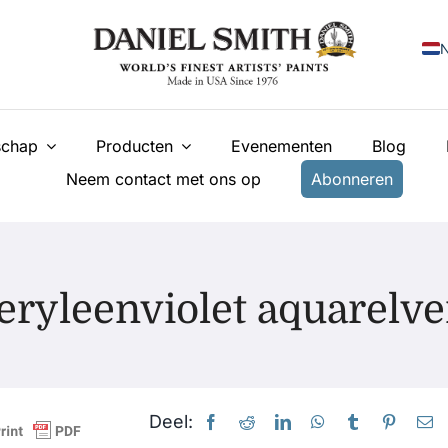
N
E
chap
Producten
Evenementen
Blog
F
Neem contact met ons op
Abonneren
I
E
У
eryleenviolet aquarelve
T
Deel: