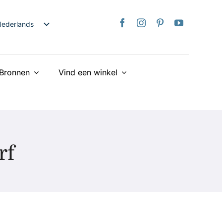
ederlands
nglish
日本語
Bronnen
Vind een winkel
rançais
taliano
Deutsch
spañol
країнська
rf
iếng Việt
简体中文
繁體中文