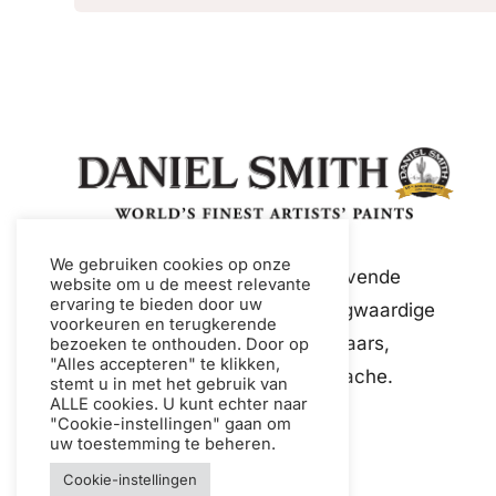
We gebruiken cookies op onze
Daniel Smith is een toonaangevende
website om u de meest relevante
ervaring te bieden door uw
wereldwijde fabrikant van hoogwaardige
voorkeuren en terugkerende
verf en mediums voor kunstenaars,
bezoeken te onthouden. Door op
"Alles accepteren" te klikken,
waaronder aquarelverf en gouache.
stemt u in met het gebruik van
ALLE cookies. U kunt echter naar
"Cookie-instellingen" gaan om
uw toestemming te beheren.
Cookie-instellingen