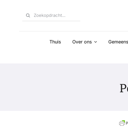
Skip
to
Search
content
for:
Thuis
Over ons
Gemeens
P