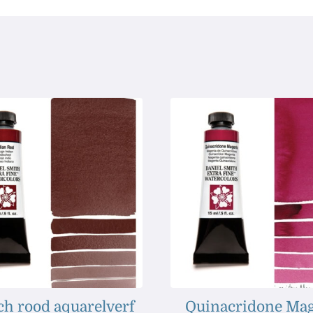
ch rood aquarelverf
Quinacridone Ma