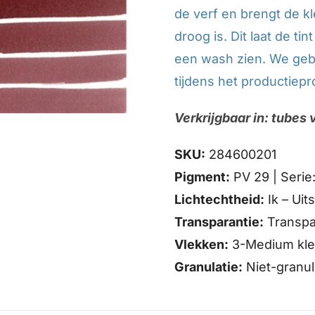
de verf en brengt de k
droog is. Dit laat de t
een wash zien. We gebr
tijdens het productiepr
Verkrijgbaar in: tubes 
SKU:
284600201
Pigment:
PV 29 | Serie:
Lichtechtheid:
Ik – Uit
Transparantie:
Transpa
Vlekken:
3-Medium kle
Granulatie:
Niet-granu