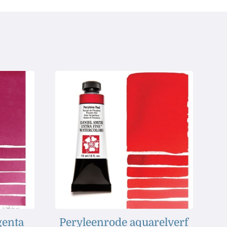
genta
Peryleenrode aquarelverf