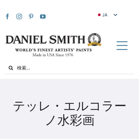
Skip
to
JA
content
EN
FR
IT
Tog
DE
Nav
Search
ES
for:
NL
UK
家
VI
テッレ・エルコラー
ZH
私たちについて
ノ水彩画
ZH_TW
コミュニティ