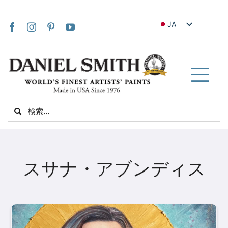
Skip
to
JA
content
EN
FR
IT
Tog
DE
Nav
Search
ES
for:
NL
UK
家
VI
スサナ・アブンディス
ZH
私たちについて
ZH_TW
コミュニティ