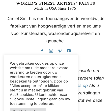
Daniel Smith is een toonaangevende wereldwijde
fabrikant van hoogwaardige verf en mediums
voor kunstenaars, waaronder aquarelverf en
gouache.
We gebruiken cookies op onze
website om u de meest relevante
Deze website gebruikt Google Translate om
ervaring te bieden door uw
voorkeuren en terugkerende
content direct en automatisch in meerdere talen
bezoeken te onthouden. Door op
te vertalen.
neem contact met ons op
Als u
"Alles accepteren" te klikken,
stemt u in met het gebruik van
onjuistheden in de automatische vertalingen
ALLE cookies. U kunt echter naar
"Cookie-instellingen" gaan om uw
ontdekt, laat het ons dan weten zodat we deze
toestemming te beheren.
kunnen corrigeren.