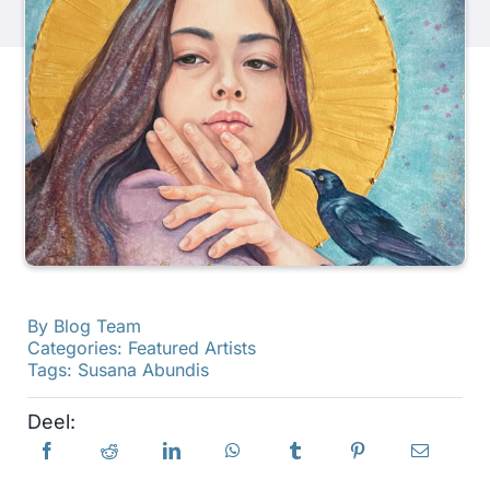
Producten
Evenementen
Blog
Bronnen
By
Blog Team
Vind een winkel
Categories:
Featured Artists
Tags:
Susana Abundis
Neem contact met ons op
Deel:
Abonneren