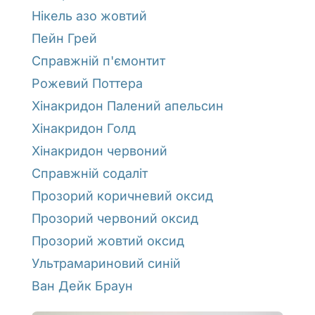
Нікель азо жовтий
Пейн Грей
Справжній п'ємонтит
Рожевий Поттера
Хінакридон Палений апельсин
Хінакридон Голд
Хінакридон червоний
Справжній содаліт
Прозорий коричневий оксид
Прозорий червоний оксид
Прозорий жовтий оксид
Ультрамариновий синій
Ван Дейк Браун