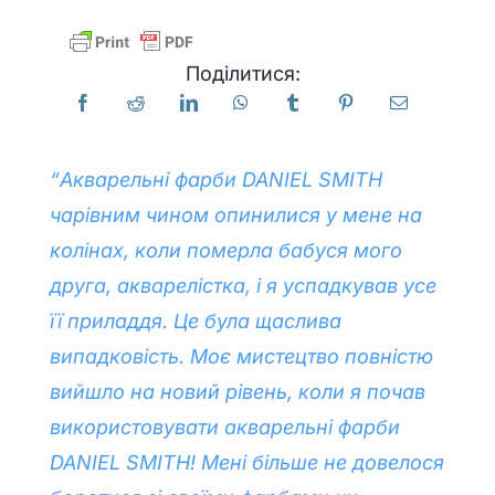
Продукти
Поділитися:
Події
“Акварельні фарби DANIEL SMITH
Блог
чарівним чином опинилися у мене на
колінах, коли померла бабуся мого
Ресурси
друга, акварелістка, і я успадкував усе
її приладдя. Це була щаслива
Знайти роздрібного продавця
випадковість. Моє мистецтво повністю
вийшло на новий рівень, коли я почав
Зв'яжіться з нами
використовувати акварельні фарби
DANIEL SMITH! Мені більше не довелося
Підписатися