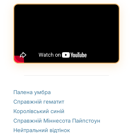
Палена умбра
Справжній гематит
Королівський синій
Справжній Міннесота Пайпстоун
Нейтральний відтінок