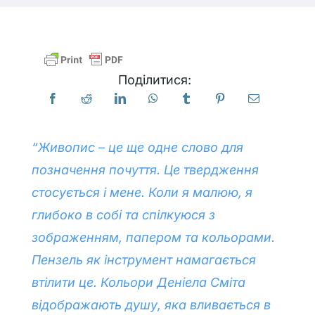
Продукти
Поділитися:
Події
Блог
“Живопис – це ще одне слово для
позначення почуття. Це твердження
Ресурси
стосується і мене. Коли я малюю, я
глибоко в собі та спілкуюся з
Знайти роздрібного продавця
зображенням, папером та кольорами.
Пензель як інструмент намагається
Зв'яжіться з нами
втілити це. Кольори Деніела Сміта
відображають душу, яка вливається в
Підписатися