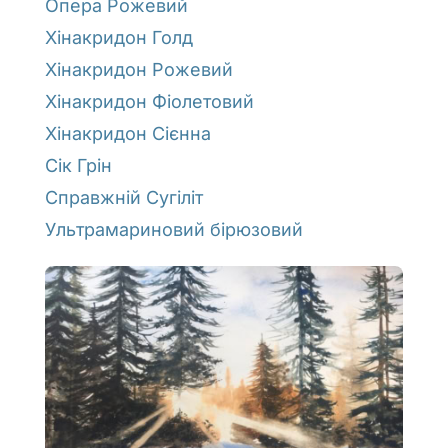
Опера Рожевий
Хінакридон Голд
Хінакридон Рожевий
Хінакридон Фіолетовий
Хінакридон Сієнна
Сік Грін
Справжній Сугіліт
Ультрамариновий бірюзовий