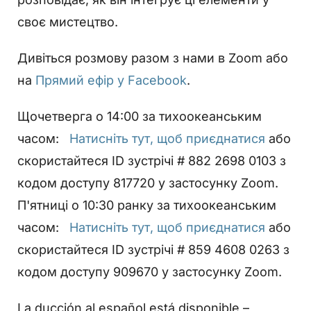
своє мистецтво.
Дивіться розмову разом з нами в Zoom або
на
Прямий ефір у Facebook
.
Щочетверга о 14:00 за тихоокеанським
часом:
Натисніть тут, щоб приєднатися
або
скористайтеся ID зустрічі # 882 2698 0103 з
кодом доступу 817720 у застосунку Zoom.
П'ятниці о 10:30 ранку за тихоокеанським
часом:
Натисніть тут, щоб приєднатися
або
скористайтеся ID зустрічі # 859 4608 0263 з
кодом доступу 909670 у застосунку Zoom.
La ducción al español está disponible –