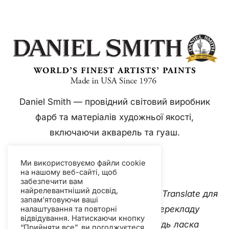
Daniel Smith — провідний світовий виробник
фарб та матеріалів художньої якості,
включаючи акварель та гуаш.
Ми використовуємо файли cookie
на нашому веб-сайті, щоб
забезпечити вам
найрелевантніший досвід,
Цей вебсайт використовує Google Translate для
запам’ятовуючи ваші
миттєвого та автоматичного перекладу
налаштування та повторні
відвідування. Натискаючи кнопку
контенту кількома мовами. Будь ласка
“Прийняти все”, ви погоджуєтеся