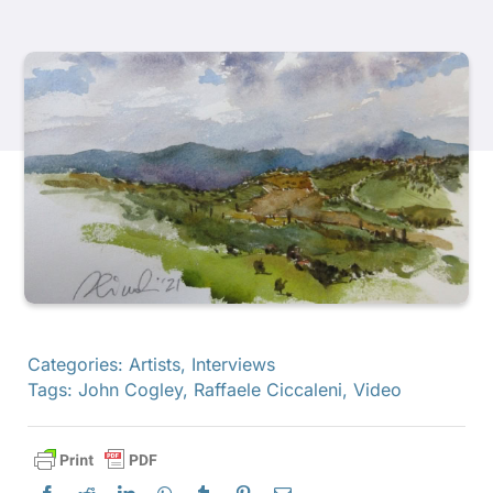
Продукти
Події
Блог
Ресурси
Знайти роздрібного продавця
Categories:
Artists
,
Interviews
Tags:
John Cogley
,
Raffaele Ciccaleni
,
Video
Зв'яжіться з нами
Підписатися