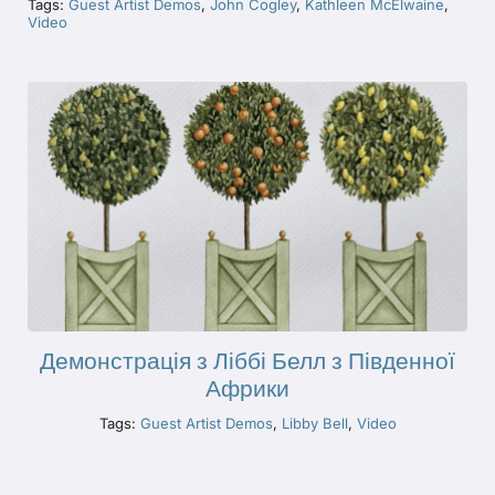
Tags:
Guest Artist Demos
,
John Cogley
,
Kathleen McElwaine
,
Video
Демонстрація з Ліббі Белл з Південної
Африки
Tags:
Guest Artist Demos
,
Libby Bell
,
Video