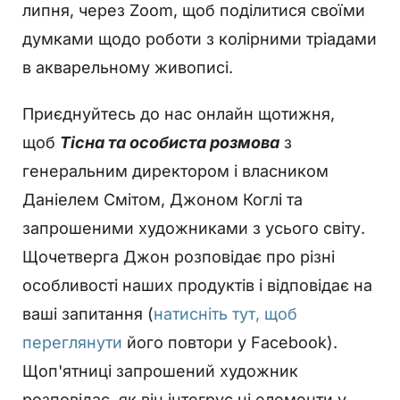
липня, через Zoom, щоб поділитися своїми
думками щодо роботи з колірними тріадами
в акварельному живописі.
Приєднуйтесь до нас онлайн щотижня,
щоб
Тісна та особиста розмова
з
генеральним директором і власником
Даніелем Смітом, Джоном Коглі та
запрошеними художниками з усього світу.
Щочетверга Джон розповідає про різні
особливості наших продуктів і відповідає на
ваші запитання (
натисніть тут, щоб
переглянути
його повтори у Facebook).
Щоп'ятниці запрошений художник
розповідає, як він інтегрує ці елементи у