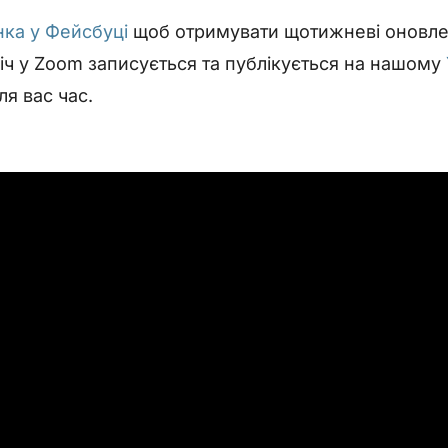
нка у Фейсбуці
щоб отримувати щотижневі оновл
річ у Zoom записується та публікується на нашому
ля вас час.