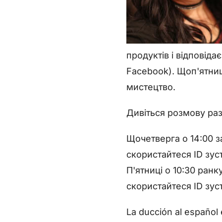
продуктів і відповіда
Facebook). Щоп'ятниц
мистецтво.
Дивіться розмову ра
Щочетверга о 14:00 
скористайтеся ID зус
П'ятниці о 10:30 ран
скористайтеся ID зус
La ducción al español 