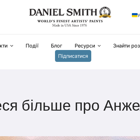
У
E
кти
Події
Блог
Ресурси
Знайти ро
F
Підписатися
I
E
N
T
еся більше про Анже