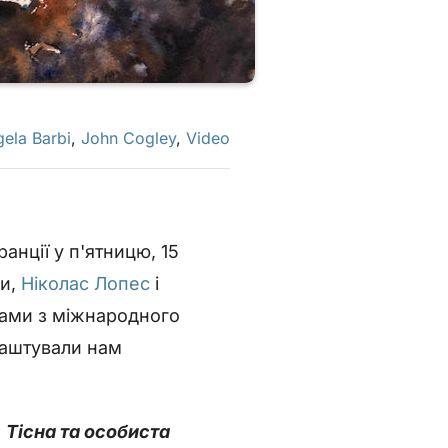
ela Barbi
,
John Cogley
,
Video
нції у п'ятницю, 15
ми,
Ніколас Лопес
і
нами з міжнародного
влаштували нам
б
Тісна та особиста