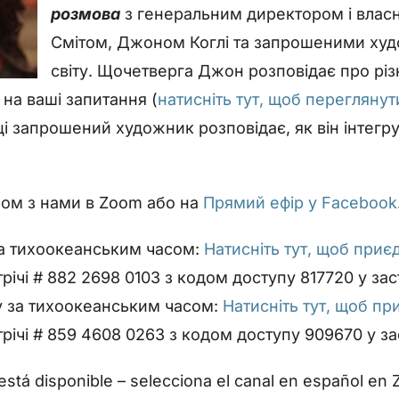
розмова
з генеральним директором і влас
Смітом, Джоном Коглі та запрошеними худ
світу. Щочетверга Джон розповідає про різ
є на ваші запитання (
натисніть тут, щоб переглянут
і запрошений художник розповідає, як він інтегру
зом з нами в Zoom або на
Прямий ефір у Facebook
за тихоокеанським часом:
Натисніть тут, щоб приє
трічі # 882 2698 0103 з кодом доступу 817720 у за
ку за тихоокеанським часом:
Натисніть тут, щоб пр
трічі # 859 4608 0263 з кодом доступу 909670 у з
está disponible – selecciona el canal en español en