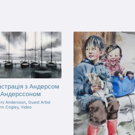
страція з Андерсом
Андерссоном
rs Andersson
,
Guest Artist
hn Cogley
,
Video