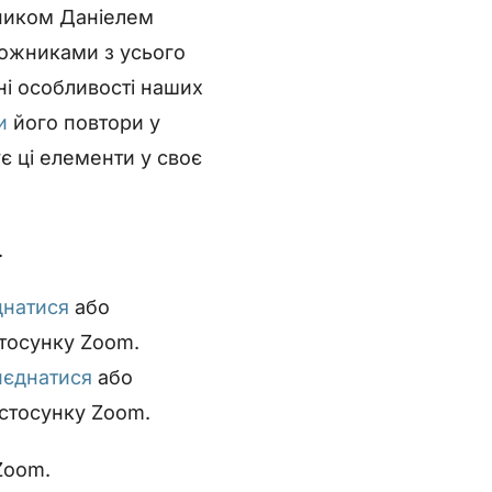
ником Даніелем
ожниками з усього
ні особливості наших
и
його повтори у
є ці елементи у своє
.
днатися
або
стосунку Zoom.
иєднатися
або
астосунку Zoom.
 Zoom.