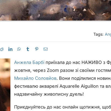
Tags:
Ang
Анжела Барбі
приїхала до нас НАЖИВО з Фра
жовтня, через Zoom разом зі своїми гостя
Михайло Соловйов
. Вони поділилися нови
фестивалю акварелі Aquarelle Aiguillon та 
надзвичайну живописну дуель!
Приєднуйтесь до нас онлайн щотижня, що