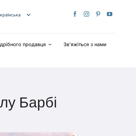
країнська
nglish
日本語
здрібного продавця
Зв'яжіться з нами
rançais
taliano
Deutsch
spañol
ederlands
iếng Việt
лу Барбі
简体中文
繁體中文