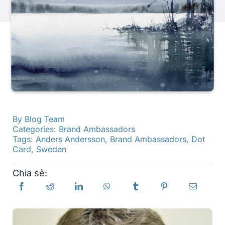
Các sản phẩm
Sự kiện
Blog
By
Blog Team
Tài nguyên
Categories:
Brand Ambassadors
Tags:
Anders Andersson
,
Brand Ambassadors
,
Dot
Card
,
Sweden
Tìm một nhà bán lẻ
Chia sẻ:
Liên hệ với chúng tôi
Đặt mua