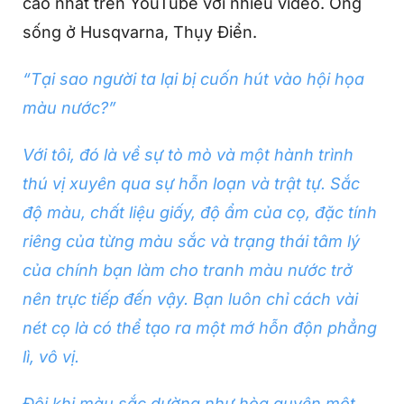
cao nhất trên YouTube với nhiều video. Ông
sống ở Husqvarna, Thụy Điển.
“Tại sao người ta lại bị cuốn hút vào hội họa
màu nước?”
Với tôi, đó là về sự tò mò và một hành trình
thú vị xuyên qua sự hỗn loạn và trật tự. Sắc
độ màu, chất liệu giấy, độ ẩm của cọ, đặc tính
riêng của từng màu sắc và trạng thái tâm lý
của chính bạn làm cho tranh màu nước trở
nên trực tiếp đến vậy. Bạn luôn chỉ cách vài
nét cọ là có thể tạo ra một mớ hỗn độn phẳng
lì, vô vị.
Đôi khi màu sắc dường như hòa quyện một